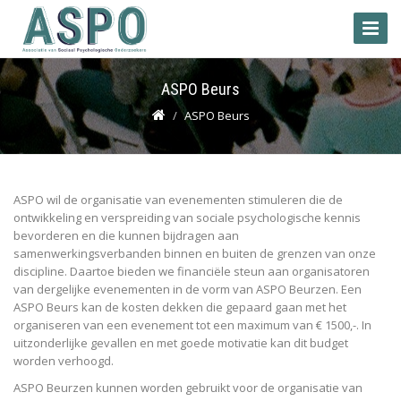
Toggle
Naviga
ASPO Beurs
ASPO Beurs
ASPO wil de organisatie van evenementen stimuleren die de
ontwikkeling en verspreiding van sociale psychologische kennis
bevorderen en die kunnen bijdragen aan
samenwerkingsverbanden binnen en buiten de grenzen van onze
discipline. Daartoe bieden we financiële steun aan organisatoren
van dergelijke evenementen in de vorm van ASPO Beurzen. Een
ASPO Beurs kan de kosten dekken die gepaard gaan met het
organiseren van een evenement tot een maximum van € 1500,-. In
uitzonderlijke gevallen en met goede motivatie kan dit budget
worden verhoogd.
ASPO Beurzen kunnen worden gebruikt voor de organisatie van