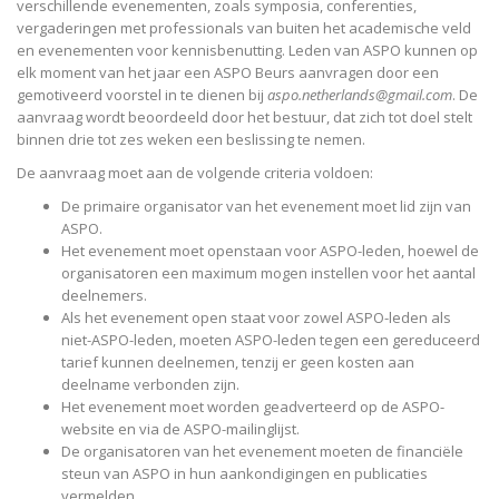
verschillende evenementen, zoals symposia, conferenties,
vergaderingen met professionals van buiten het academische veld
en evenementen voor kennisbenutting. Leden van ASPO kunnen op
elk moment van het jaar een ASPO Beurs aanvragen door een
gemotiveerd voorstel in te dienen bij
aspo.netherlands@gmail.com
. De
aanvraag wordt beoordeeld door het bestuur, dat zich tot doel stelt
binnen drie tot zes weken een beslissing te nemen.
De aanvraag moet aan de volgende criteria voldoen:
De primaire organisator van het evenement moet lid zijn van
ASPO.
Het evenement moet openstaan ​​voor ASPO-leden, hoewel de
organisatoren een maximum mogen instellen voor het aantal
deelnemers.
Als het evenement open staat voor zowel ASPO-leden als
niet-ASPO-leden, moeten ASPO-leden tegen een gereduceerd
tarief kunnen deelnemen, tenzij er geen kosten aan
deelname verbonden zijn.
Het evenement moet worden geadverteerd op de ASPO-
website en via de ASPO-mailinglijst.
De organisatoren van het evenement moeten de financiële
steun van ASPO in hun aankondigingen en publicaties
vermelden.