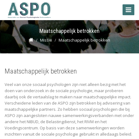
Toggle
Naviga
Maatschappelijk betrokken
Missie
Maatschappelijk betrokken
Maatschappelijk betrokken
Veel van onze sociaal psychologen zijn niet alleen bezig met het
doen van onderzoek in de sociale psychologie, maar proberen
daarbij ook de vertaalslag te maken naar maatschappelijke impact.
Verscheidene leden van de ASPO zijn betrokken bij advisering van
maatschappelijke partners. Zo hebben sociaal psychologen die bij
ASPO zijn aangesloten nauwe samenwerkingsverbanden met onder
andere het NIBUD, de Belastingdienst, het RIVM en het
Voedingscentrum. Op basis van deze samenwerkingen worden
inzichten vanuit de sociale psychologie gebruikt in alledaags beleid.